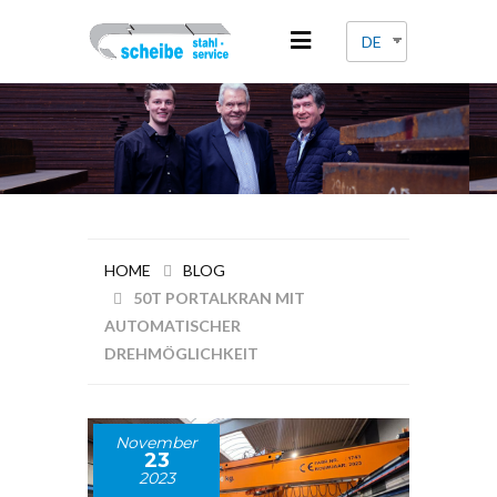
DE
HOME
BLOG
50T PORTALKRAN MIT
AUTOMATISCHER
DREHMÖGLICHKEIT
November
23
2023