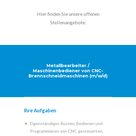
Hier finden Sie unsere offenen
Stellenangebote:
Metallbearbeiter /
Maschinenbediener von CNC-
Brennschneidmaschinen (m/w/d)
Ihre Aufgaben
Eigenständiges Rüsten, Bedienen und
Programmieren von CNC gesteuerten,