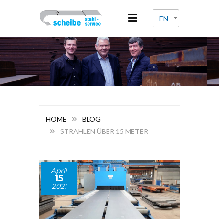
EN
HOME
BLOG
STRAHLEN ÜBER 15 METER
April
15
2021