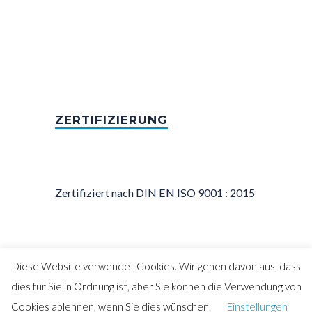
ZERTIFIZIERUNG
Zertifiziert nach DIN EN ISO 9001 : 2015
Diese Website verwendet Cookies. Wir gehen davon aus, dass
dies für Sie in Ordnung ist, aber Sie können die Verwendung von
Copyright © 2020 – Scheibe Stahl-Service
Cookies ablehnen, wenn Sie dies wünschen.
Einstellungen
GmbH & Co. KG –
Impressum
|
Datenschutz